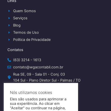
Links
Quem Somos
Serviços
Blog
Termos de Uso
Política de Privacidade
Contatos
(63) 3214 - 1613
contato@wgacontabil.com.br
Rua SE, 09 - Sala 01 - Conj. 03
104 Sul - Plano Diretor Sul - Palmas / TO
I
Nós utilizamos cookies
n
s
Eles são usados para aprimorar a
t
sua experiência. Ao clicar em
a
"Aceitar" ou continuar na página,