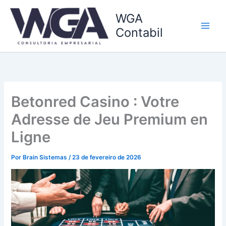
Ir
WGA
para
o
Contabil
conteúdo
Betonred Casino : Votre
Adresse de Jeu Premium en
Ligne
Por
Brain Sistemas
/
23 de fevereiro de 2026