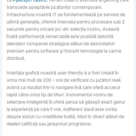
La
Piperspin casino
, ne-am creat o aventură la gaming care
transcede așteptările jucătorilor contemporani.
Infrastructura noastră IT se fundamentează pe servere de
ultimă generație, oferind intervalul pentru procesare sub 2
secunde pentru oricare joc din selecția nostru. Această
înaltă performanță remarcabilă este posibilă datorită
alianțelor companiei strategice alături de dezvoltatori
premium pentru software și folosirii tehnologiei la cache
distribuit.
Interfața grafică noastră user-friendly a a fost creată în
urma mai mult de 200 – ore de verificare cu jucători reali,
având ca rezultat într-o navigare lină care oferă accesul
rapid către orice tip de titluri. Instrumentul nostru de
selectare inteligentă îți oferă șansa să găsești exact genul
la experiență pe care îl vrei, indiferent dacă este vorba
despre sloturi cu volatilitate înaltă, titluri în direct alături de
dealeri calificați sau jackpoturi progresive.