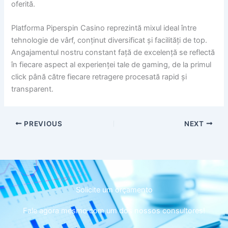
oferită.
Platforma Piperspin Casino reprezintă mixul ideal între
tehnologie de vârf, conținut diversificat și facilități de top.
Angajamentul nostru constant față de excelență se reflectă
în fiecare aspect al experienței tale de gaming, de la primul
click până către fiecare retragere procesată rapid și
transparent.
PREVIOUS
NEXT
Solicite um orçamento
Fale agora mesmo com um dos nossos consultores!