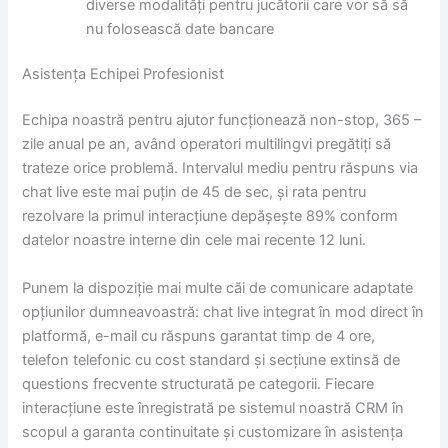
diverse modalități pentru jucătorii care vor să să
nu folosească date bancare
Asistența Echipei Profesionist
Echipa noastră pentru ajutor funcționează non-stop, 365 –
zile anual pe an, având operatori multilingvi pregătiți să
trateze orice problemă. Intervalul mediu pentru răspuns via
chat live este mai puțin de 45 de sec, și rata pentru
rezolvare la primul interacțiune depășește 89% conform
datelor noastre interne din cele mai recente 12 luni.
Punem la dispoziție mai multe căi de comunicare adaptate
opțiunilor dumneavoastră: chat live integrat în mod direct în
platformă, e-mail cu răspuns garantat timp de 4 ore,
telefon telefonic cu cost standard și secțiune extinsă de
questions frecvente structurată pe categorii. Fiecare
interacțiune este înregistrată pe sistemul noastră CRM în
scopul a garanta continuitate și customizare în asistența