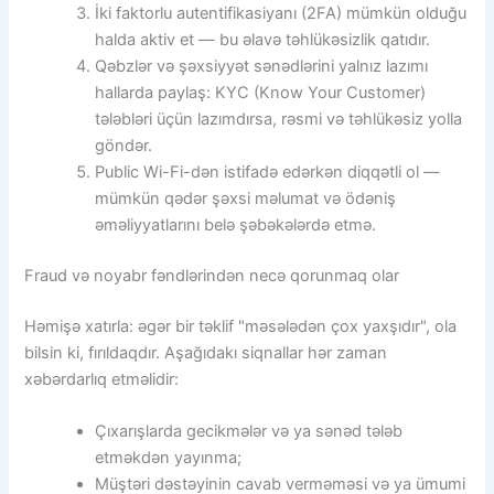
İki faktorlu autentifikasiyanı (2FA) mümkün olduğu
halda aktiv et — bu əlavə təhlükəsizlik qatıdır.
Qəbzlər və şəxsiyyət sənədlərini yalnız lazımı
hallarda paylaş: KYC (Know Your Customer)
tələbləri üçün lazımdırsa, rəsmi və təhlükəsiz yolla
göndər.
Public Wi-Fi-dən istifadə edərkən diqqətli ol —
mümkün qədər şəxsi məlumat və ödəniş
əməliyyatlarını belə şəbəkələrdə etmə.
Fraud və noyabr fəndlərindən necə qorunmaq olar
Həmişə xatırla: əgər bir təklif "məsələdən çox yaxşıdır", ola
bilsin ki, fırıldaqdır. Aşağıdakı siqnallar hər zaman
xəbərdarlıq etməlidir:
Çıxarışlarda gecikmələr və ya sənəd tələb
etməkdən yayınma;
Müştəri dəstəyinin cavab verməməsi və ya ümumi