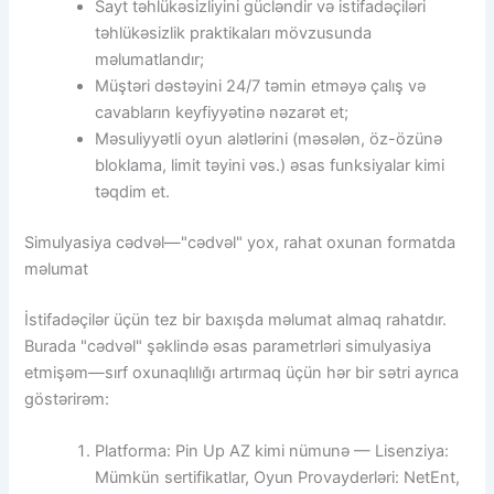
Sayt təhlükəsizliyini gücləndir və istifadəçiləri
təhlükəsizlik praktikaları mövzusunda
məlumatlandır;
Müştəri dəstəyini 24/7 təmin etməyə çalış və
cavabların keyfiyyətinə nəzarət et;
Məsuliyyətli oyun alətlərini (məsələn, öz-özünə
bloklama, limit təyini vəs.) əsas funksiyalar kimi
təqdim et.
Simulyasiya cədvəl—"cədvəl" yox, rahat oxunan formatda
məlumat
İstifadəçilər üçün tez bir baxışda məlumat almaq rahatdır.
Burada "cədvəl" şəklində əsas parametrləri simulyasiya
etmişəm—sırf oxunaqlılığı artırmaq üçün hər bir sətri ayrıca
göstərirəm:
Platforma: Pin Up AZ kimi nümunə — Lisenziya:
Mümkün sertifikatlar, Oyun Provayderləri: NetEnt,