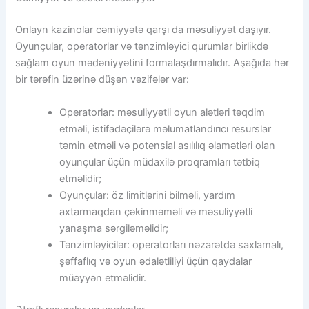
Onlayn kazinolar cəmiyyətə qarşı da məsuliyyət daşıyır.
Oyunçular, operatorlar və tənzimləyici qurumlar birlikdə
sağlam oyun mədəniyyətini formalaşdırmalıdır. Aşağıda hər
bir tərəfin üzərinə düşən vəzifələr var:
Operatorlar: məsuliyyətli oyun alətləri təqdim
etməli, istifadəçilərə məlumatlandırıcı resurslar
təmin etməli və potensial asılılıq əlamətləri olan
oyunçular üçün müdaxilə proqramları tətbiq
etməlidir;
Oyunçular: öz limitlərini bilməli, yardım
axtarmaqdan çəkinməməli və məsuliyyətli
yanaşma sərgiləməlidir;
Tənzimləyicilər: operatorları nəzarətdə saxlamalı,
şəffaflıq və oyun ədalətliliyi üçün qaydalar
müəyyən etməlidir.