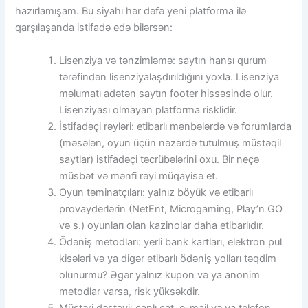
hazırlamışam. Bu siyahı hər dəfə yeni platforma ilə
qarşılaşanda istifadə edə bilərsən:
Lisenziya və tənzimləmə: saytın hansı qurum
tərəfindən lisenziyalaşdırıldığını yoxla. Lisenziya
məlumatı adətən saytın footer hissəsində olur.
Lisenziyası olmayan platforma risklidir.
İstifadəçi rəyləri: etibarlı mənbələrdə və forumlarda
(məsələn, oyun üçün nəzərdə tutulmuş müstəqil
saytlar) istifadəçi təcrübələrini oxu. Bir neçə
müsbət və mənfi rəyi müqayisə et.
Oyun təminatçıları: yalnız böyük və etibarlı
provayderlərin (NetEnt, Microgaming, Play’n GO
və s.) oyunları olan kazinolar daha etibarlıdır.
Ödəniş metodları: yerli bank kartları, elektron pul
kisələri və ya digər etibarlı ödəniş yolları təqdim
olunurmu? Əgər yalnız kupon və ya anonim
metodlar varsa, risk yüksəkdir.
Müştəri dəstəyi: canlı çat, e-mail və ya telefon