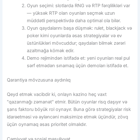
Oyun seçimi: slotlarda RNG və RTP fərqlilikləri var
— yüksək RTP olan oyunları seçmək uzun
müddətli perspektivdə daha optimal ola bilər.
Oyun qaydalarını başa düşmək: rulet, blackjack və
poker kimi oyunlarda əsas strategiyalar və ev
üstünlükləri mövcuddur; qaydaları bilmək zərəri
azaltmağa kömək edir.
Demo rejimindən istifadə et: yeni oyunları real pul
sərf etmədən sınamaq üçün demoları istifadə et.
Qarantiya mövzusuna aydınlıq
Qeyd etmək vacibdir ki, onlayn kazino heç vaxt
"qazanmağı zəmanət" etmir. Bütün oyunlar risq daşıyır və
şans faktoru böyük rol oynayır. Buna görə strategiyalar risk
idarəetməsi və əyləncəni maksimize etmək üçündür, zövq
üçün oynamaq əsas prioritet olmalıdır.
Cəmiyyət və sosial məsuliyyət