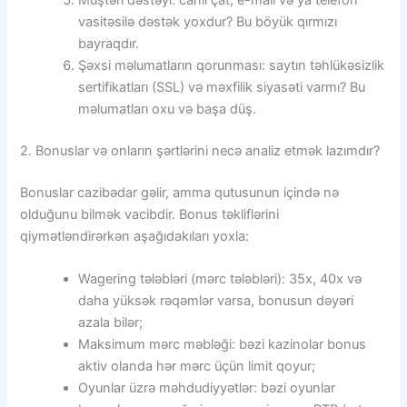
vasitəsilə dəstək yoxdur? Bu böyük qırmızı
bayraqdır.
Şəxsi məlumatların qorunması: saytın təhlükəsizlik
sertifikatları (SSL) və məxfilik siyasəti varmı? Bu
məlumatları oxu və başa düş.
2. Bonuslar və onların şərtlərini necə analiz etmək lazımdır?
Bonuslar cazibədar gəlir, amma qutusunun içində nə
olduğunu bilmək vacibdir. Bonus təkliflərini
qiymətləndirərkən aşağıdakıları yoxla:
Wagering tələbləri (mərc tələbləri): 35x, 40x və
daha yüksək rəqəmlər varsa, bonusun dəyəri
azala bilər;
Maksimum mərc məbləği: bəzi kazinolar bonus
aktiv olanda hər mərc üçün limit qoyur;
Oyunlar üzrə məhdudiyyətlər: bəzi oyunlar