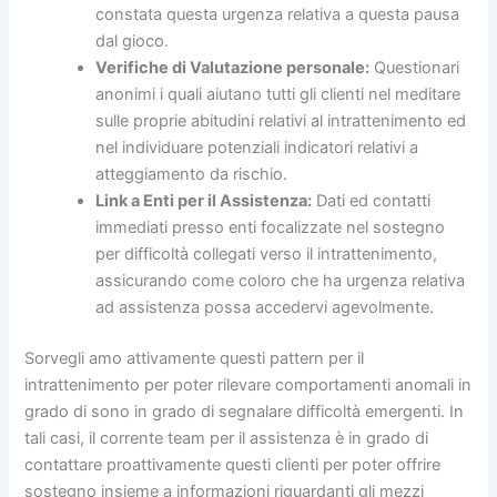
constata questa urgenza relativa a questa pausa
dal gioco.
Verifiche di Valutazione personale:
Questionari
anonimi i quali aiutano tutti gli clienti nel meditare
sulle proprie abitudini relativi al intrattenimento ed
nel individuare potenziali indicatori relativi a
atteggiamento da rischio.
Link a Enti per il Assistenza:
Dati ed contatti
immediati presso enti focalizzate nel sostegno
per difficoltà collegati verso il intrattenimento,
assicurando come coloro che ha urgenza relativa
ad assistenza possa accedervi agevolmente.
Sorvegli amo attivamente questi pattern per il
intrattenimento per poter rilevare comportamenti anomali in
grado di sono in grado di segnalare difficoltà emergenti. In
tali casi, il corrente team per il assistenza è in grado di
contattare proattivamente questi clienti per poter offrire
sostegno insieme a informazioni riguardanti gli mezzi