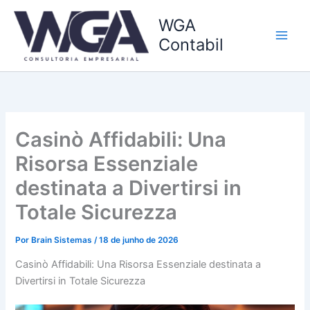
Ir
WGA
para
o
Contabil
conteúdo
Casinò Affidabili: Una
Risorsa Essenziale
destinata a Divertirsi in
Totale Sicurezza
Por
Brain Sistemas
/
18 de junho de 2026
Casinò Affidabili: Una Risorsa Essenziale destinata a
Divertirsi in Totale Sicurezza