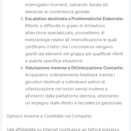
interrogativi ricorrenti, salvando durata ed
elevando la contentezza globale.
Escalation destinata a Problematiche Elaborate:
Riferito a difficoltà in grado di richiedono
attenzione specializzata, possediamo di
metodologie relativi all’ intensificazione le quali
certificano il fatto che i circostanze vengano
gestiti dai elementi del gruppo più qualificati riferiti
a questa specifica situazione.
Valutazione insieme a Ottimizzazione Costante:
Acquisiamo ordinatamente feedback tramite i
giocatori destinati a individuare settori di
ottimizzazione nei nostri servizi insieme a
all’interno della piattaforma identica, attestando
un impegno reale riferito a l’eccellenza gestionale.
Opinioni insieme a Credibilità nel Comparto
Tale affidabilità su internet costituisce un fattore prezioso