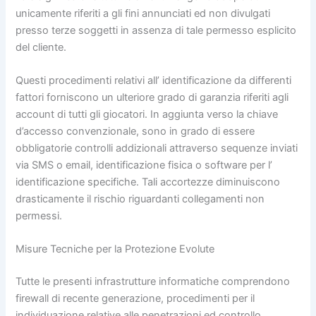
unicamente riferiti a gli fini annunciati ed non divulgati
presso terze soggetti in assenza di tale permesso esplicito
del cliente.
Questi procedimenti relativi all’ identificazione da differenti
fattori forniscono un ulteriore grado di garanzia riferiti agli
account di tutti gli giocatori. In aggiunta verso la chiave
d’accesso convenzionale, sono in grado di essere
obbligatorie controlli addizionali attraverso sequenze inviati
via SMS o email, identificazione fisica o software per l’
identificazione specifiche. Tali accortezze diminuiscono
drasticamente il rischio riguardanti collegamenti non
permessi.
Misure Tecniche per la Protezione Evolute
Tutte le presenti infrastrutture informatiche comprendono
firewall di recente generazione, procedimenti per il
individuazione relative alle penetrazioni ed controllo