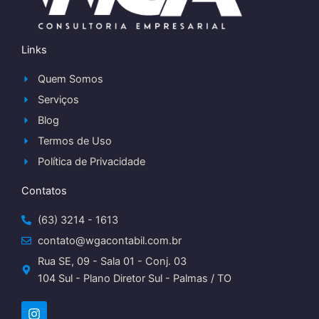
Links
Quem Somos
Serviços
Blog
Termos de Uso
Política de Privacidade
Contatos
(63) 3214 - 1613
contato@wgacontabil.com.br
Rua SE, 09 - Sala 01 - Conj. 03
104 Sul - Plano Diretor Sul - Palmas / TO
I