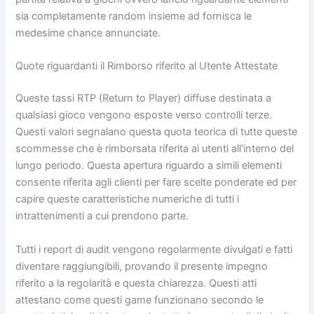
sia completamente random insieme ad fornisca le
medesime chance annunciate.
Quote riguardanti il Rimborso riferito al Utente Attestate
Queste tassi RTP (Return to Player) diffuse destinata a
qualsiasi gioco vengono esposte verso controlli terze.
Questi valori segnalano questa quota teorica di tutte queste
scommesse che è rimborsata riferita ai utenti all’interno del
lungo periodo. Questa apertura riguardo a simili elementi
consente riferita agli clienti per fare scelte ponderate ed per
capire queste caratteristiche numeriche di tutti i
intrattenimenti a cui prendono parte.
Tutti i report di audit vengono regolarmente divulgati e fatti
diventare raggiungibili, provando il presente impegno
riferito a la regolarità e questa chiarezza. Questi atti
attestano come questi game funzionano secondo le