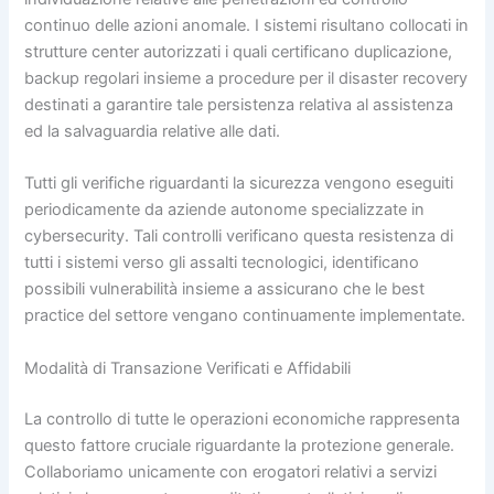
continuo delle azioni anomale. I sistemi risultano collocati in
strutture center autorizzati i quali certificano duplicazione,
backup regolari insieme a procedure per il disaster recovery
destinati a garantire tale persistenza relativa al assistenza
ed la salvaguardia relative alle dati.
Tutti gli verifiche riguardanti la sicurezza vengono eseguiti
periodicamente da aziende autonome specializzate in
cybersecurity. Tali controlli verificano questa resistenza di
tutti i sistemi verso gli assalti tecnologici, identificano
possibili vulnerabilità insieme a assicurano che le best
practice del settore vengano continuamente implementate.
Modalità di Transazione Verificati e Affidabili
La controllo di tutte le operazioni economiche rappresenta
questo fattore cruciale riguardante la protezione generale.
Collaboriamo unicamente con erogatori relativi a servizi