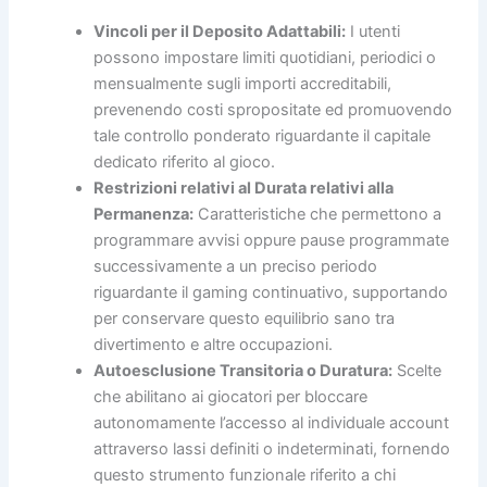
Vincoli per il Deposito Adattabili:
I utenti
possono impostare limiti quotidiani, periodici o
mensualmente sugli importi accreditabili,
prevenendo costi spropositate ed promuovendo
tale controllo ponderato riguardante il capitale
dedicato riferito al gioco.
Restrizioni relativi al Durata relativi alla
Permanenza:
Caratteristiche che permettono a
programmare avvisi oppure pause programmate
successivamente a un preciso periodo
riguardante il gaming continuativo, supportando
per conservare questo equilibrio sano tra
divertimento e altre occupazioni.
Autoesclusione Transitoria o Duratura:
Scelte
che abilitano ai giocatori per bloccare
autonomamente l’accesso al individuale account
attraverso lassi definiti o indeterminati, fornendo
questo strumento funzionale riferito a chi