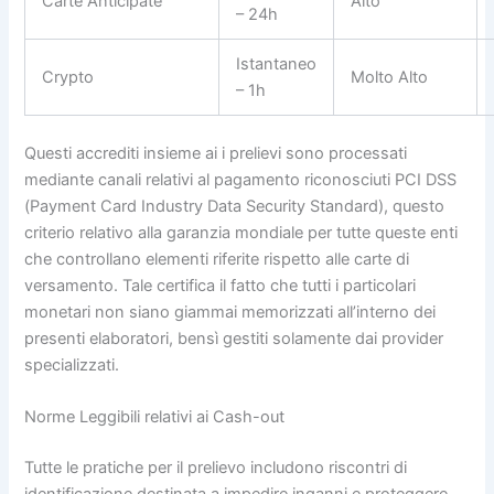
Carte Anticipate
Alto
– 24h
Istantaneo
Crypto
Molto Alto
– 1h
Questi accrediti insieme ai i prelievi sono processati
mediante canali relativi al pagamento riconosciuti PCI DSS
(Payment Card Industry Data Security Standard), questo
criterio relativo alla garanzia mondiale per tutte queste enti
che controllano elementi riferite rispetto alle carte di
versamento. Tale certifica il fatto che tutti i particolari
monetari non siano giammai memorizzati all’interno dei
presenti elaboratori, bensì gestiti solamente dai provider
specializzati.
Norme Leggibili relativi ai Cash-out
Tutte le pratiche per il prelievo includono riscontri di