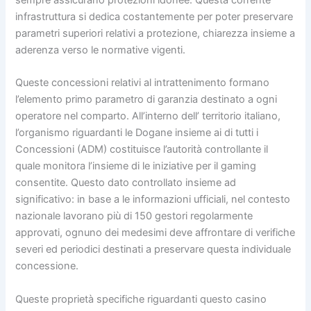
infrastruttura si dedica costantemente per poter preservare
parametri superiori relativi a protezione, chiarezza insieme a
aderenza verso le normative vigenti.
Queste concessioni relativi al intrattenimento formano
l’elemento primo parametro di garanzia destinato a ogni
operatore nel comparto. All’interno dell’ territorio italiano,
l’organismo riguardanti le Dogane insieme ai di tutti i
Concessioni (ADM) costituisce l’autorità controllante il
quale monitora l’insieme di le iniziative per il gaming
consentite. Questo dato controllato insieme ad
significativo: in base a le informazioni ufficiali, nel contesto
nazionale lavorano più di 150 gestori regolarmente
approvati, ognuno dei medesimi deve affrontare di verifiche
severi ed periodici destinati a preservare questa individuale
concessione.
Queste proprietà specifiche riguardanti questo casino