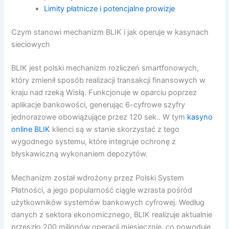
Limity płatnicze i potencjalne prowizje
Czym stanowi mechanizm BLIK i jak operuje w kasynach
sieciowych
BLIK jest polski mechanizm rozliczeń smartfonowych,
który zmienił sposób realizacji transakcji finansowych w
kraju nad rzeką Wisłą. Funkcjonuje w oparciu poprzez
aplikacje bankowości, generując 6-cyfrowe szyfry
jednorazowe obowiązujące przez 120 sek.. W tym
kasyno
online BLIK
klienci są w stanie skorzystać z tego
wygodnego systemu, które integruje ochronę z
błyskawiczną wykonaniem depozytów.
Mechanizm został wdrożony przez Polski System
Płatności, a jego popularność ciągle wzrasta pośród
użytkowników systemów bankowych cyfrowej. Według
danych z sektora ekonomicznego, BLIK realizuje aktualnie
przeszło 200 milionów operacji miesięcznie, co powoduje