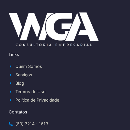
Links
Quem Somos
Serviços
Blog
Termos de Uso
Política de Privacidade
Contatos
(63) 3214 - 1613