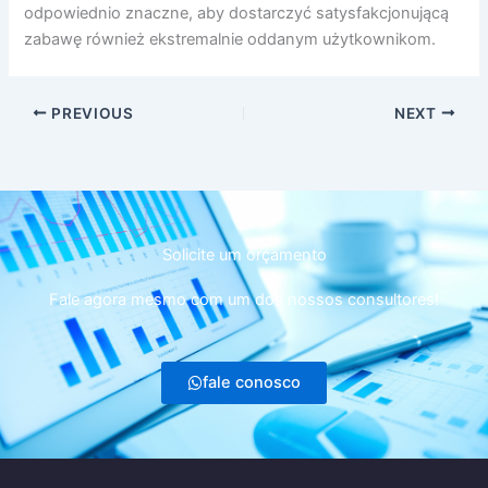
odpowiednio znaczne, aby dostarczyć satysfakcjonującą
zabawę również ekstremalnie oddanym użytkownikom.
PREVIOUS
NEXT
Solicite um orçamento
Fale agora mesmo com um dos nossos consultores!
fale conosco