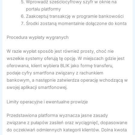
Wprowadź sześciocyfrowy szyfr w oknie na
portalu platformy
Zaakceptuj transakcję w programie bankowości
Środki zostaną momentalnie dołączone do konta
Procedura wypłaty wygranych
W razie wypłat sposób jest również prosty, choć nie
wszelkie systemy oferują tę opcję. W miejscach gdzie jest
oferowana, klient wybiera BLIK jako formę transferu,
podaje cyfry smartfona związany z rachunkiem
bankowym, a następnie zatwierdza operację wchodzącą w
swojej aplikacji smartfonowej.
Limity operacyjne i ewentualne prowizje
Przedstawiona platforma wyznacza jasne zasady
związane z pułapów zasileń oraz wyciągnięć, dopasowane
do oczekiwań odmiennych kategorii klientów. Dolna kwota