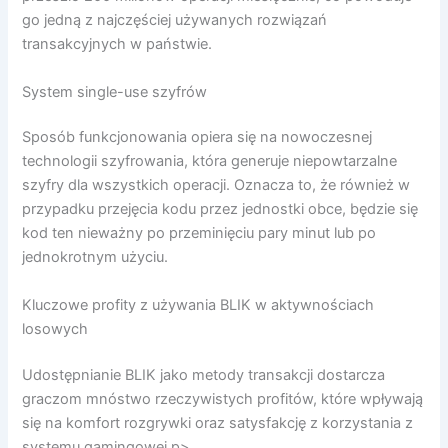
go jedną z najczęściej używanych rozwiązań
transakcyjnych w państwie.
System single-use szyfrów
Sposób funkcjonowania opiera się na nowoczesnej
technologii szyfrowania, która generuje niepowtarzalne
szyfry dla wszystkich operacji. Oznacza to, że również w
przypadku przejęcia kodu przez jednostki obce, będzie się
kod ten nieważny po przeminięciu pary minut lub po
jednokrotnym użyciu.
Kluczowe profity z używania BLIK w aktywnościach
losowych
Udostępnianie BLIK jako metody transakcji dostarcza
graczom mnóstwo rzeczywistych profitów, które wpływają
się na komfort rozgrywki oraz satysfakcję z korzystania z
systemu gamingowej.p>