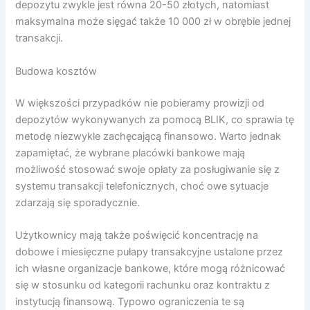
depozytu zwykle jest równa 20-50 złotych, natomiast
maksymalna może sięgać także 10 000 zł w obrębie jednej
transakcji.
Budowa kosztów
W większości przypadków nie pobieramy prowizji od
depozytów wykonywanych za pomocą BLIK, co sprawia tę
metodę niezwykle zachęcającą finansowo. Warto jednak
zapamiętać, że wybrane placówki bankowe mają
możliwość stosować swoje opłaty za posługiwanie się z
systemu transakcji telefonicznych, choć owe sytuacje
zdarzają się sporadycznie.
Użytkownicy mają także poświęcić koncentrację na
dobowe i miesięczne pułapy transakcyjne ustalone przez
ich własne organizacje bankowe, które mogą różnicować
się w stosunku od kategorii rachunku oraz kontraktu z
instytucją finansową. Typowo ograniczenia te są