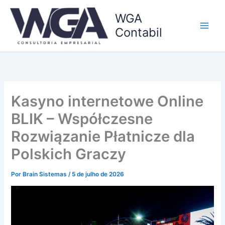
Ir
WGA
para
o
Contabil
conteúdo
Kasyno internetowe Online
BLIK – Współczesne
Rozwiązanie Płatnicze dla
Polskich Graczy
Por
Brain Sistemas
/
5 de julho de 2026