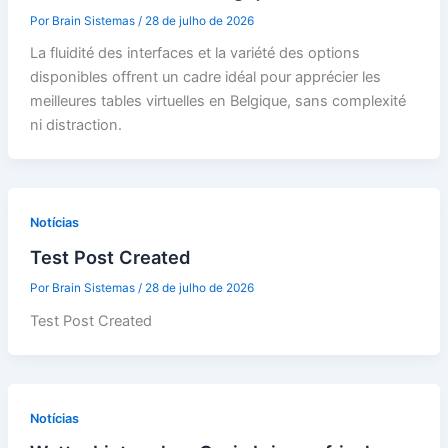
Por
Brain Sistemas
/
28 de julho de 2026
La fluidité des interfaces et la variété des options
disponibles offrent un cadre idéal pour apprécier les
meilleures tables virtuelles en Belgique, sans complexité
ni distraction.
Notícias
Test Post Created
Por
Brain Sistemas
/
28 de julho de 2026
Test Post Created
Notícias