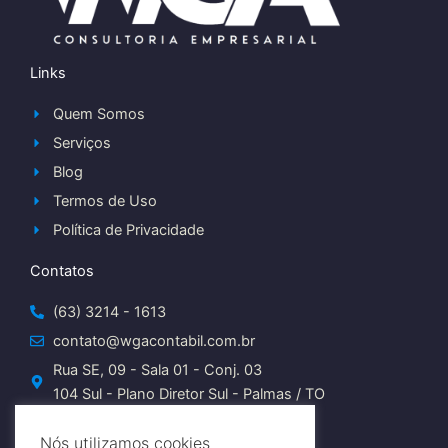
Links
Quem Somos
Serviços
Blog
Termos de Uso
Política de Privacidade
Contatos
(63) 3214 - 1613
contato@wgacontabil.com.br
Rua SE, 09 - Sala 01 - Conj. 03
104 Sul - Plano Diretor Sul - Palmas / TO
I
Nós utilizamos cookies