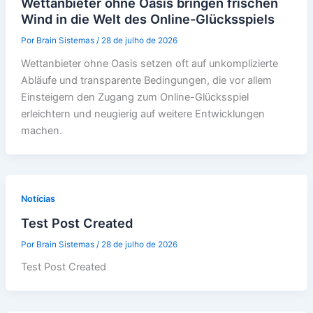
Wettanbieter ohne Oasis bringen frischen
Wind in die Welt des Online-Glücksspiels
Por
Brain Sistemas
/
28 de julho de 2026
Wettanbieter ohne Oasis setzen oft auf unkomplizierte
Abläufe und transparente Bedingungen, die vor allem
Einsteigern den Zugang zum Online-Glücksspiel
erleichtern und neugierig auf weitere Entwicklungen
machen.
Notícias
Test Post Created
Por
Brain Sistemas
/
28 de julho de 2026
Test Post Created