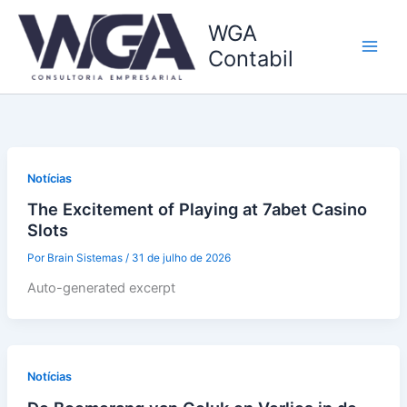
Ir
WGA
para
o
Contabil
conteúdo
Notícias
The Excitement of Playing at 7abet Casino
Slots
Por
Brain Sistemas
/
31 de julho de 2026
Auto-generated excerpt
Notícias