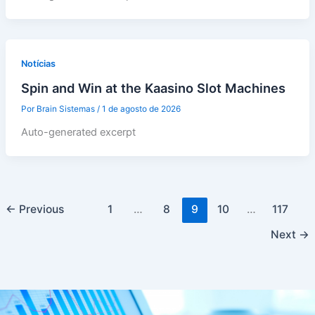
Notícias
Spin and Win at the Kaasino Slot Machines
Por
Brain Sistemas
/
1 de agosto de 2026
Auto-generated excerpt
←
Previous
1
…
8
9
10
…
117
Next
→