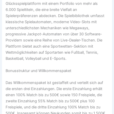
Glücksspielplattform mit einem Portfolio von mehr als
6.000 Spieltiteln, die eine breite Vielfalt an
Spielerpräferenzen abdecken. Die Spielbibliothek umfasst
klassische Spielautomaten, moderne Video-Slots mit
unterschiedlichsten Mechaniken wie Megaways,
progressive Jackpot-Automaten von über 30 Software-
Providern sowie eine Reihe von Live-Dealer-Tischen. Die
Plattform bietet auch eine Sportwetten-Sektion mit
Wettmöglichkeiten auf Sportarten wie Fußball, Tennis,
Basketball, Volleyball und E-Sports.
Bonusstruktur und Willkommenspaket
Das Willkommenspaket ist gestaffelt und verteilt sich auf
die ersten drei Einzahlungen. Die erste Einzahlung erhält
einen 100% Match bis zu 500€ sowie 150 Freispiele, die
zweite Einzahlung 55% Match bis zu 500€ plus 100
Freispiele, und die dritte Einzahlung 100% Match bis zu
500€. Insgesamt können Neukunden somit bis zu 1.500€