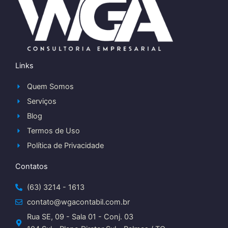
Links
Quem Somos
Serviços
Blog
Termos de Uso
Política de Privacidade
Contatos
(63) 3214 - 1613
contato@wgacontabil.com.br
Rua SE, 09 - Sala 01 - Conj. 03