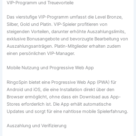
VIP-Programm und Treuevorteile
Das vierstufige VIP-Programm umfasst die Level Bronze,
Silber, Gold und Platin. VIP-Spieler profitieren von
steigenden Vorteilen, darunter erhöhte Auszahlungslimits,
exklusive Bonusangebote und bevorzugte Bearbeitung von
Auszahlungsanträgen. Platin-Mitglieder erhalten zudem
einen persönlichen VIP-Manager.
Mobile Nutzung und Progressive Web App
RingoSpin bietet eine Progressive Web App (PWA) für
Android und iOS, die eine Installation direkt über den
Browser ermöglicht, ohne dass ein Download aus App-
Stores erforderlich ist. Die App erhält automatische
Updates und sorgt für eine nahtlose mobile Spielerfahrung.
Auszahlung und Verifizierung