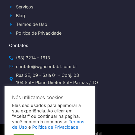
Serviços
Blog
Termos de Uso
Política de Privacidade
Contatos
(63) 3214 - 1613
contato@wgacontabil.com.br
Rua SE, 09 - Sala 01 - Conj. 03
104 Sul - Plano Diretor Sul - Palmas / TO
I
Nós utilizamos cookies
n
s
Eles são usados para aprimorar a
t
sua experiência. Ao clicar em
a
"Aceitar" ou continuar na página,
g
você concorda com nosso
Termos
r
de Uso
e
Política de Privacidade
.
a
Copyright © 2026 WGA Contabil