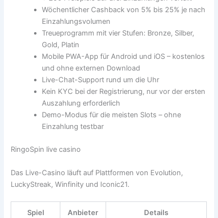
Wöchentlicher Cashback von 5% bis 25% je nach
Einzahlungsvolumen
Treueprogramm mit vier Stufen: Bronze, Silber,
Gold, Platin
Mobile PWA-App für Android und iOS – kostenlos
und ohne externen Download
Live-Chat-Support rund um die Uhr
Kein KYC bei der Registrierung, nur vor der ersten
Auszahlung erforderlich
Demo-Modus für die meisten Slots – ohne
Einzahlung testbar
RingoSpin live casino
Das Live-Casino läuft auf Plattformen von Evolution,
LuckyStreak, Winfinity und Iconic21.
Spiel
Anbieter
Details