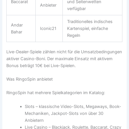
Baccarat
und Seitenwetten
Anbieter
verfügbar
Traditionelles indisches
Andar
Iconic21
Kartenspiel, einfache
Bahar
Regeln
Live-Dealer-Spiele zählen nicht für die Umsatzbedingungen
aktiver Casino-Boni. Der maximale Einsatz mit aktivem
Bonus beträgt 10€ bei Live-Spielen.
Was RingoSpin anbietet
RingoSpin hat mehrere Spielkategorien im Katalog:
Slots – klassische Video-Slots, Megaways, Book-
Mechaniken, Jackpot-Slots von über 30
Anbietern
Live Casino – Blackjack, Roulette, Baccarat, Crazy