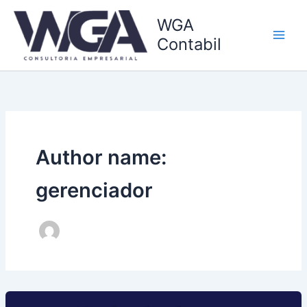
Ir
WGA
para
o
Contabil
conteúdo
Author name:
gerenciador